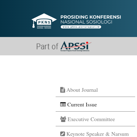
Quick
jump
to
page
content
Main
Navigation
Main
Content
Sidebar
About Journal
Current Issue
Executive Committee
Keynote Speaker & Narsum